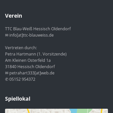
Verein
TTC Blau-Weiß Hessisch Oldendorf
✉ info[at]ttc-blauweiss.de
Vertreten durch:
Petra Hartmann (1. Vorsitzende)
Am Kleinen Osterfeld 1a
31840 Hessisch Oldendorf
✉ petrahart333[at]web.de
✆ 05152 954372
Spiellokal