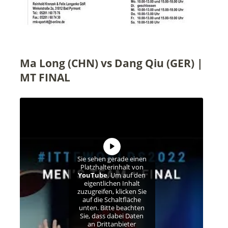
Ma Long (CHN) vs Dang Qiu (GER) |
MT FINAL
Sie sehen gerade einen
Platzhalterinhalt von
YouTube
. Um auf den
eigentlichen Inhalt
zuzugreifen, klicken Sie
auf die Schaltfläche
unten. Bitte beachten
Sie, dass dabei Daten
an Drittanbieter