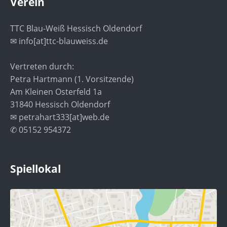
Verein
TTC Blau-Weiß Hessisch Oldendorf
✉ info[at]ttc-blauweiss.de
Vertreten durch:
Petra Hartmann (1. Vorsitzende)
Am Kleinen Osterfeld 1a
31840 Hessisch Oldendorf
✉ petrahart333[at]web.de
✆ 05152 954372
Spiellokal