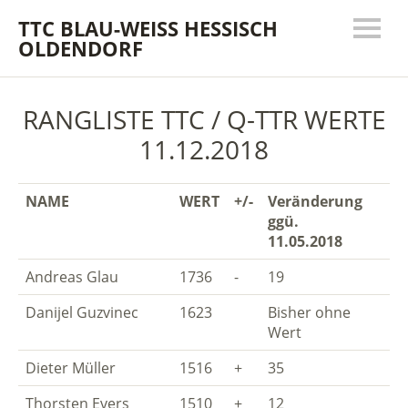
TTC BLAU-WEISS HESSISCH
OLDENDORF
RANGLISTE TTC / Q-TTR WERTE
11.12.2018
NAME
WERT
+/-
Veränderung
ggü.
11.05.2018
Andreas Glau
1736
-
19
Danijel Guzvinec
1623
Bisher ohne
Wert
Dieter Müller
1516
+
35
Thorsten Evers
1510
+
12