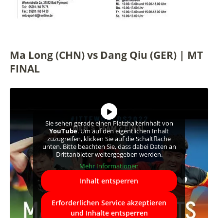
Ma Long (CHN) vs Dang Qiu (GER) | MT
FINAL
Sie sehen gerade einen Platzhalterinhalt von
YouTube
. Um auf den eigentlichen Inhalt
zuzugreifen, klicken Sie auf die Schaltfläche
unten. Bitte beachten Sie, dass dabei Daten an
Drittanbieter weitergegeben werden.
Mehr Informationen
Inhalt entsperren
Erforderlichen Service akzeptieren
und Inhalte entsperren