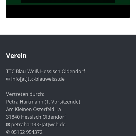
Verein
TTC Blau-Weiß Hessisch Oldendorf
✉ info[at]ttc-blauweiss.de
Vertreten durch:
Petra Hartmann (1. Vorsitzende)
Am Kleinen Osterfeld 1a
31840 Hessisch Oldendorf
✉ petrahart333[at]web.de
✆ 05152 954372