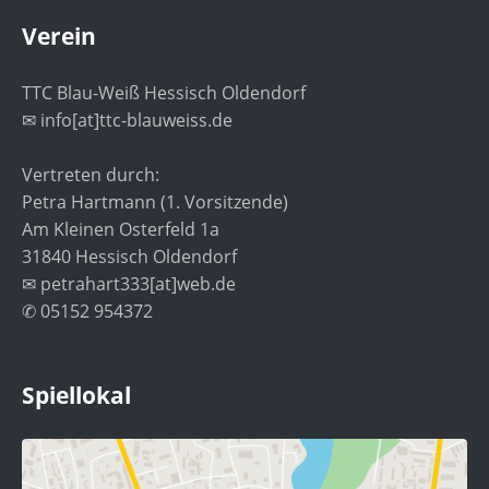
Verein
TTC Blau-Weiß Hessisch Oldendorf
✉ info[at]ttc-blauweiss.de
Vertreten durch:
Petra Hartmann (1. Vorsitzende)
Am Kleinen Osterfeld 1a
31840 Hessisch Oldendorf
✉ petrahart333[at]web.de
✆ 05152 954372
Spiellokal