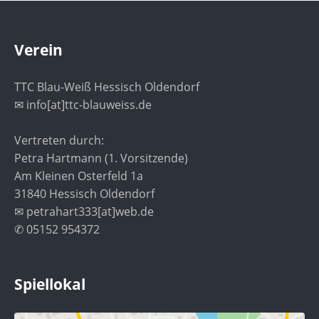
Verein
TTC Blau-Weiß Hessisch Oldendorf
✉ info[at]ttc-blauweiss.de
Vertreten durch:
Petra Hartmann (1. Vorsitzende)
Am Kleinen Osterfeld 1a
31840 Hessisch Oldendorf
✉ petrahart333[at]web.de
✆ 05152 954372
Spiellokal