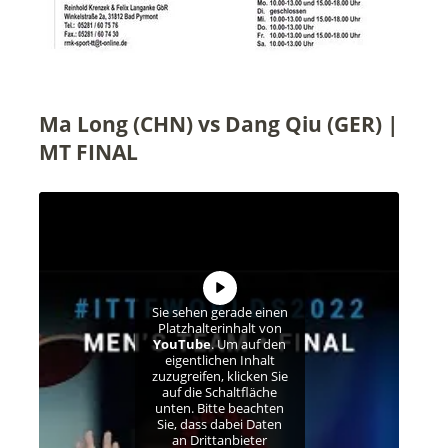
Ma Long (CHN) vs Dang Qiu (GER) |
MT FINAL
Sie sehen gerade einen
Platzhalterinhalt von
YouTube
. Um auf den
eigentlichen Inhalt
zuzugreifen, klicken Sie
auf die Schaltfläche
unten. Bitte beachten
Sie, dass dabei Daten
an Drittanbieter