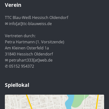
Verein
TTC Blau-Weiß Hessisch Oldendorf
✉ info[at]ttc-blauweiss.de
Vertreten durch:
Petra Hartmann (1. Vorsitzende)
Am Kleinen Osterfeld 1a
31840 Hessisch Oldendorf
✉ petrahart333[at]web.de
✆ 05152 954372
Spiellokal