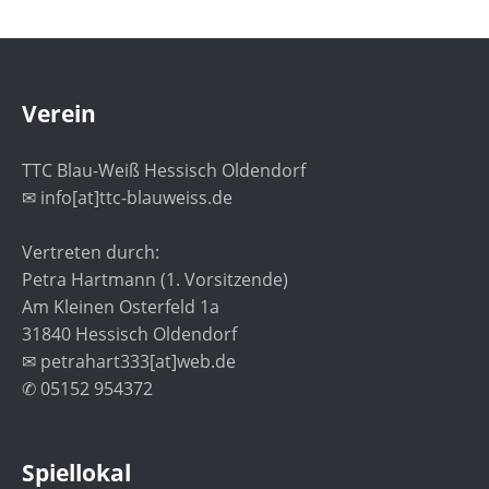
Verein
TTC Blau-Weiß Hessisch Oldendorf
✉ info[at]ttc-blauweiss.de
Vertreten durch:
Petra Hartmann (1. Vorsitzende)
Am Kleinen Osterfeld 1a
31840 Hessisch Oldendorf
✉ petrahart333[at]web.de
✆ 05152 954372
Spiellokal