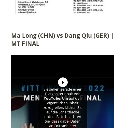
Ma Long (CHN) vs Dang Qiu (GER) |
MT FINAL
Sie sehen gerade einen
Platzhalterinhalt von
YouTube
. Um auf den
eigentlichen Inhalt
zuzugreifen, klicken Sie
auf die Schaltfläche
unten. Bitte beachten
Sie, dass dabei Daten
an Drittanbieter