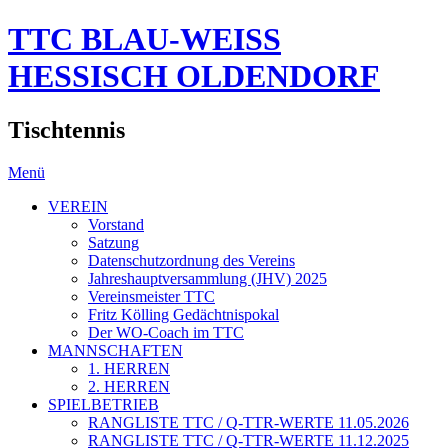
TTC BLAU-WEISS
HESSISCH OLDENDORF
Tischtennis
Menü
VEREIN
Vorstand
Satzung
Datenschutzordnung des Vereins
Jahreshauptversammlung (JHV) 2025
Vereinsmeister TTC
Fritz Kölling Gedächtnispokal
Der WO-Coach im TTC
MANNSCHAFTEN
1. HERREN
2. HERREN
SPIELBETRIEB
RANGLISTE TTC / Q-TTR-WERTE 11.05.2026
RANGLISTE TTC / Q-TTR-WERTE 11.12.2025