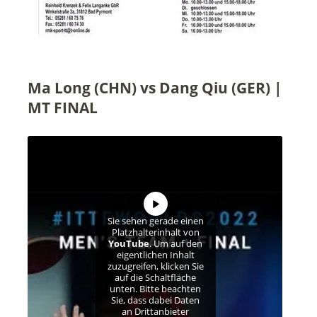
Ma Long (CHN) vs Dang Qiu (GER) |
MT FINAL
Sie sehen gerade einen
Platzhalterinhalt von
YouTube
. Um auf den
eigentlichen Inhalt
zuzugreifen, klicken Sie
auf die Schaltfläche
unten. Bitte beachten
Sie, dass dabei Daten
an Drittanbieter