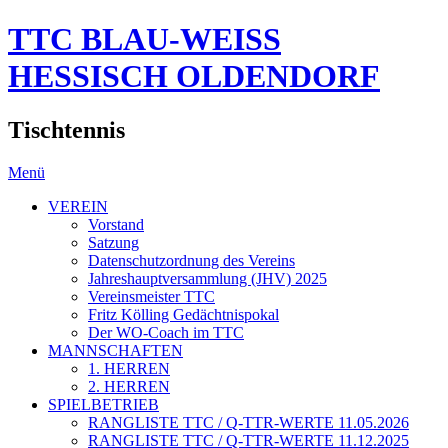
TTC BLAU-WEISS
HESSISCH OLDENDORF
Tischtennis
Menü
VEREIN
Vorstand
Satzung
Datenschutzordnung des Vereins
Jahreshauptversammlung (JHV) 2025
Vereinsmeister TTC
Fritz Kölling Gedächtnispokal
Der WO-Coach im TTC
MANNSCHAFTEN
1. HERREN
2. HERREN
SPIELBETRIEB
RANGLISTE TTC / Q-TTR-WERTE 11.05.2026
RANGLISTE TTC / Q-TTR-WERTE 11.12.2025