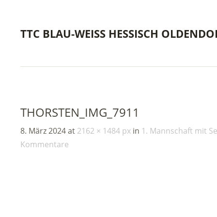
TTC BLAU-WEISS HESSISCH OLDENDO
THORSTEN_IMG_7911
8. März 2024
at
2162 × 1484 px
in
1. Mannschaft mit S
Kommentare