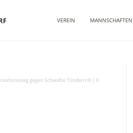
RF
VEREIN
MANNSCHAFTEN
ensationssieg gegen Schwalbe Tündern III
0