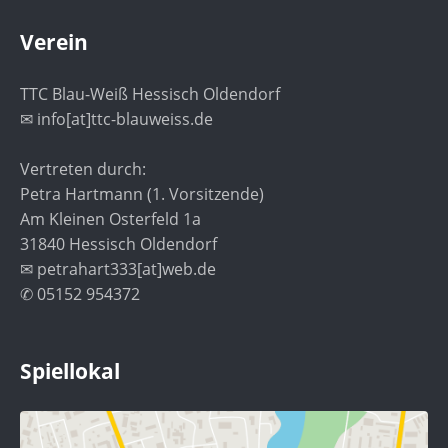
Verein
TTC Blau-Weiß Hessisch Oldendorf
✉ info[at]ttc-blauweiss.de
Vertreten durch:
Petra Hartmann (1. Vorsitzende)
Am Kleinen Osterfeld 1a
31840 Hessisch Oldendorf
✉ petrahart333[at]web.de
✆ 05152 954372
Spiellokal