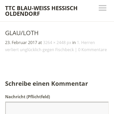
TTC BLAU-WEISS HESSISCH
OLDENDORF
GLAU/LOTH
23. Februar 2017
at
3264 × 2448 px
in
1. Herren
verliert unglücklich gegen Fischbeck
0 Kommentare
Schreibe einen Kommentar
Nachricht
(Pflichtfeld)