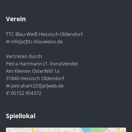
Verein
TTC Blau-Weiß Hessisch Oldendorf
✉ info[at]ttc-blauweiss.de
Vertreten durch:
Petra Hartmann (1. Vorsitzende)
Am Kleinen Osterfeld 1a
31840 Hessisch Oldendorf
✉ petrahart333[at]web.de
✆ 05152 954372
Spiellokal