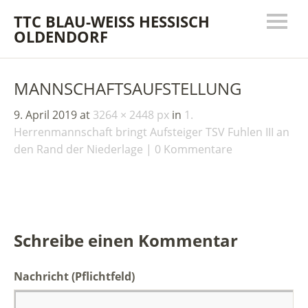
TTC BLAU-WEISS HESSISCH
OLDENDORF
MANNSCHAFTSAUFSTELLUNG
9. April 2019
at
3264 × 2448 px
in
1.
Herrenmannschaft bringt Aufsteiger TSV Fuhlen III an
den Rand der Niederlage
0 Kommentare
Schreibe einen Kommentar
Nachricht
(Pflichtfeld)