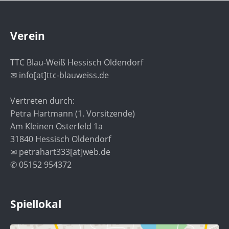
Verein
TTC Blau-Weiß Hessisch Oldendorf
✉ info[at]ttc-blauweiss.de
Vertreten durch:
Petra Hartmann (1. Vorsitzende)
Am Kleinen Osterfeld 1a
31840 Hessisch Oldendorf
✉ petrahart333[at]web.de
✆ 05152 954372
Spiellokal