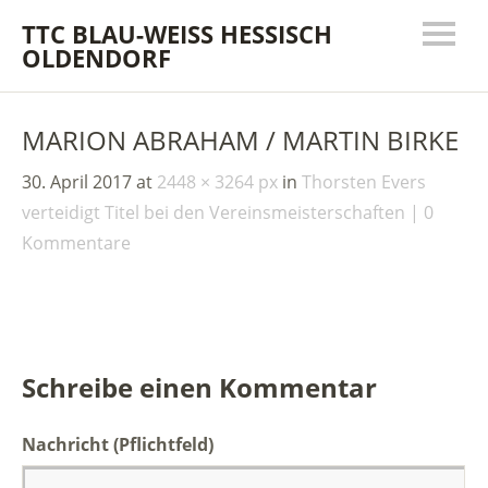
TTC BLAU-WEISS HESSISCH
OLDENDORF
MARION ABRAHAM / MARTIN BIRKE
30. April 2017
at
2448 × 3264 px
in
Thorsten Evers
verteidigt Titel bei den Vereinsmeisterschaften
0
Kommentare
Schreibe einen Kommentar
Nachricht
(Pflichtfeld)