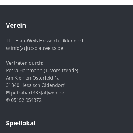
Verein
TTC Blau-Weiß Hessisch Oldendorf
✉ info[at]ttc-blauweiss.de
Vertreten durch:
Petra Hartmann (1. Vorsitzende)
Am Kleinen Osterfeld 1a
31840 Hessisch Oldendorf
✉ petrahart333[at]web.de
✆ 05152 954372
Spiellokal