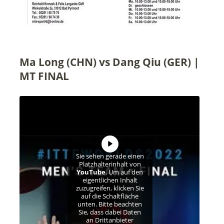
Ma Long (CHN) vs Dang Qiu (GER) |
MT FINAL
Sie sehen gerade einen
Platzhalterinhalt von
YouTube
. Um auf den
eigentlichen Inhalt
zuzugreifen, klicken Sie
auf die Schaltfläche
unten. Bitte beachten
Sie, dass dabei Daten
an Drittanbieter