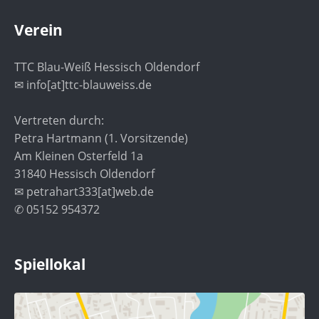
Verein
TTC Blau-Weiß Hessisch Oldendorf
✉ info[at]ttc-blauweiss.de
Vertreten durch:
Petra Hartmann (1. Vorsitzende)
Am Kleinen Osterfeld 1a
31840 Hessisch Oldendorf
✉ petrahart333[at]web.de
✆ 05152 954372
Spiellokal