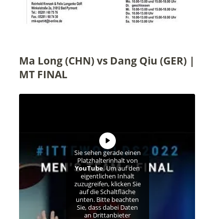
Ma Long (CHN) vs Dang Qiu (GER) |
MT FINAL
Sie sehen gerade einen
Platzhalterinhalt von
YouTube
. Um auf den
eigentlichen Inhalt
zuzugreifen, klicken Sie
auf die Schaltfläche
unten. Bitte beachten
Sie, dass dabei Daten
an Drittanbieter