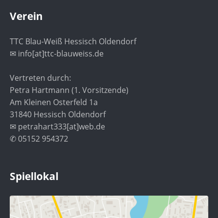
Verein
TTC Blau-Weiß Hessisch Oldendorf
✉ info[at]ttc-blauweiss.de
Vertreten durch:
Petra Hartmann (1. Vorsitzende)
Am Kleinen Osterfeld 1a
31840 Hessisch Oldendorf
✉ petrahart333[at]web.de
✆ 05152 954372
Spiellokal