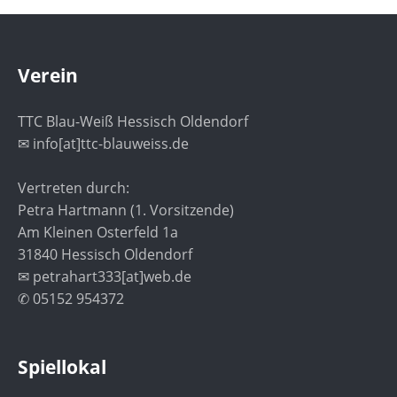
Verein
TTC Blau-Weiß Hessisch Oldendorf
✉ info[at]ttc-blauweiss.de
Vertreten durch:
Petra Hartmann (1. Vorsitzende)
Am Kleinen Osterfeld 1a
31840 Hessisch Oldendorf
✉ petrahart333[at]web.de
✆ 05152 954372
Spiellokal