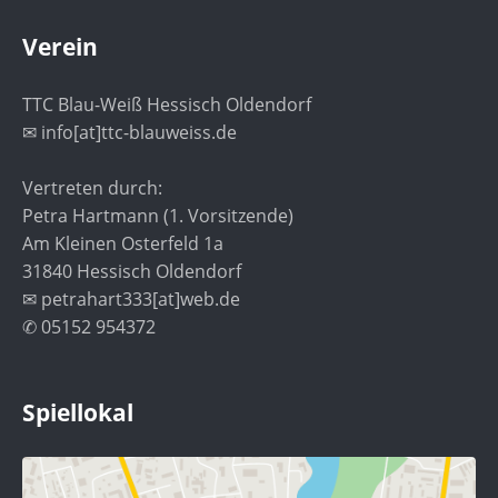
Verein
TTC Blau-Weiß Hessisch Oldendorf
✉ info[at]ttc-blauweiss.de
Vertreten durch:
Petra Hartmann (1. Vorsitzende)
Am Kleinen Osterfeld 1a
31840 Hessisch Oldendorf
✉ petrahart333[at]web.de
✆ 05152 954372
Spiellokal