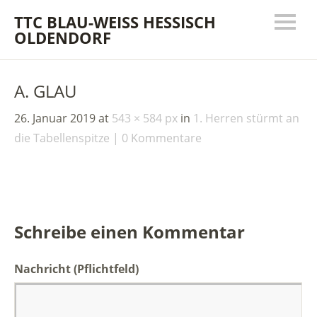
TTC BLAU-WEISS HESSISCH
OLDENDORF
A. GLAU
26. Januar 2019
at
543 × 584 px
in
1. Herren stürmt an
die Tabellenspitze
0 Kommentare
Schreibe einen Kommentar
Nachricht
(Pflichtfeld)